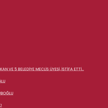
AN VE 5 BELEDİYE MECLİS ÜYESİ, İSTİFA ETTİ…
ĞLU
YÜBOĞLU
!