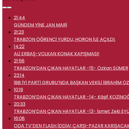
21:44
GÜNDEM YİNE JAN MARİ
21:23
TRABZON ÖĞRENCİ YURDU, HORON İLE AÇILDI.
14:22
ALİ ERBAŞ-VOLKAN KONAK KAPIŞMASI!
21:56
TRABZON’DAN ÇIKAN HAYATLAR -15- Özkan SÜMER
23:14
İBB İYİ PARTİ GRUBU’NDA BAŞKAN VEKİLİ İBRAHİM ÖZK
10:19
TRABZON’DAN ÇIKAN HAYATLAR -14- Kâşif KOZİNO
20:33
TRABZON’DAN ÇIKAN HAYATLAR -13- İsmet Zeki E
16:08
ODA TV’DEN FLASH İDDİA! ÇARŞI-PAZAR KARIŞACAK