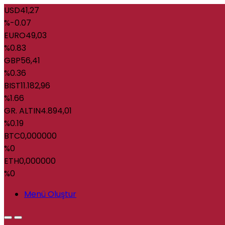
USD
41,27
%-0.07
EURO
49,03
%0.83
GBP
56,41
%0.36
BIST
11.182,96
%1.66
GR. ALTIN
4.894,01
%0.19
BTC
0,000000
%0
ETH
0,000000
%0
Menü Oluştur