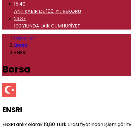
15:40
ANITKABİR’DE 100. YIL REKORU
23:37
100.YILINDA LAİK CUMHURİYET
Haberler
Borsa
ENSRI
Borsa
ENSRI
ENSRI anlık olarak 18,80 Türk Lirası fiyatından işlem görm