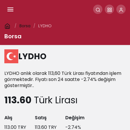
Borsa
LYDHO
Borsa
LYDHO
LYDHO anlık olarak 113,60 Türk Lirası fiyatından işlem
görmektedir. Fiyatı son 24 saatte -2.74% değişim
göstermiştir..
113.60
Türk Lirası
Alış
Satış
Değişim
113.00
TRY
113.60
TRY
-2.74
%