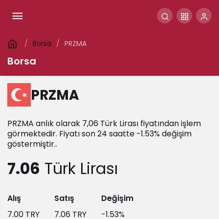
Borsa
PRZMA
Borsa
PRZMA
PRZMA anlık olarak 7,06 Türk Lirası fiyatından işlem
görmektedir. Fiyatı son 24 saatte -1.53% değişim
göstermiştir..
7.06
Türk Lirası
Alış
Satış
Değişim
7.00
TRY
7.06
TRY
-1.53
%