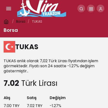
Borsa
TUKAS
Borsa
TUKAS
TUKAS anlık olarak 7,02 Türk Lirası fiyatından işlem
görmektedir. Fiyatı son 24 saatte -1.27% değişim
göstermiştir..
7.02
Türk Lirası
Alış
Satış
Değişim
7.00
TRY
7.02
TRY
-1.27
%