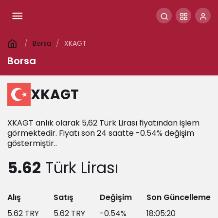
Borsa
XKAGT
Borsa
XKAGT
XKAGT anlık olarak 5,62 Türk Lirası fiyatından işlem
görmektedir. Fiyatı son 24 saatte -0.54% değişim
göstermiştir..
5.62
Türk Lirası
Alış
Satış
Değişim
Son Güncelleme
5.62
TRY
5.62
TRY
-0.54
%
18:05:20