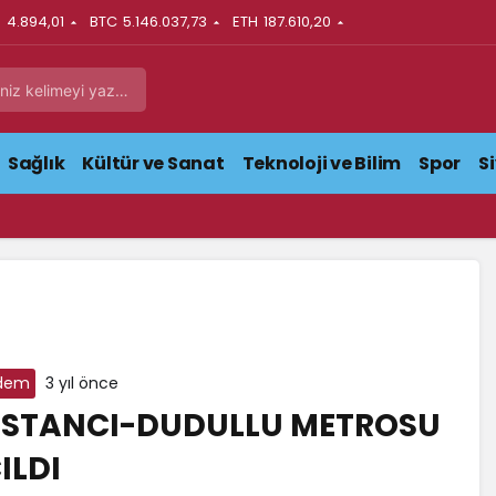
N
4.894,01
BTC
5.146.037,73
ETH
187.610,20
Sağlık
Kültür ve Sanat
Teknoloji ve Bilim
Spor
S
dem
3 yıl önce
STANCI-DUDULLU METROSU
ILDI