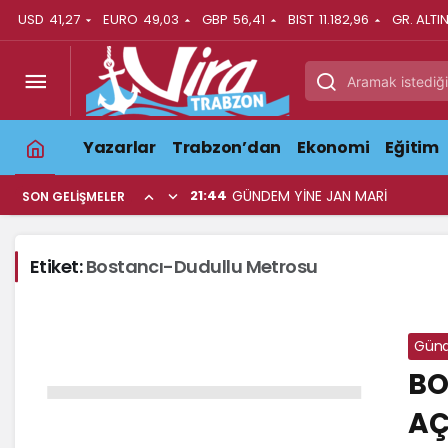
USD
41,27
EURO
49,03
GBP
56,41
BIST
11.182,96
GR. ALTI
Yazarlar
Trabzon’dan
Ekonomi
Eğitim
21:44
GÜNDEM YİNE JAN MARİ
SON GELIŞMELER
Etiket:
Bostancı-Dudullu Metrosu
Gün
BO
AÇ