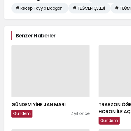
# Recep Tayyip Erdoğan
# TEĞMEN ÇELEBİ
# TEĞMEN
Benzer Haberler
GÜNDEM YİNE JAN MARİ
TRABZON ÖĞR
HORON İLE AÇI
Gündem
2 yıl önce
Gündem