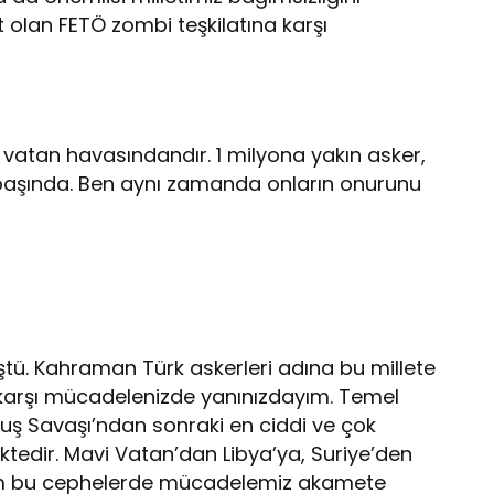
at olan FETÖ zombi teşkilatına karşı
atan havasındandır. 1 milyona yakın asker,
 başında. Ben aynı zamanda onların onurunu
ştü. Kahraman Türk askerleri adına bu millete
 karşı mücadelenizde yanınızdayım. Temel
luş Savaşı’ndan sonraki en ciddi ve çok
tedir. Mavi Vatan’dan Libya’ya, Suriye’den
tüm bu cephelerde mücadelemiz akamete