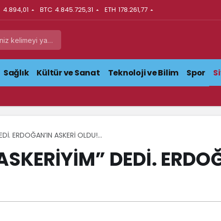
N
4.894,01
BTC
4.845.725,31
ETH
178.261,77
Sağlık
Kültür ve Sanat
Teknoloji ve Bilim
Spor
S
EDİ. ERDOĞAN’IN ASKERİ OLDU!…
SKERİYİM” DEDİ. ERDOĞ