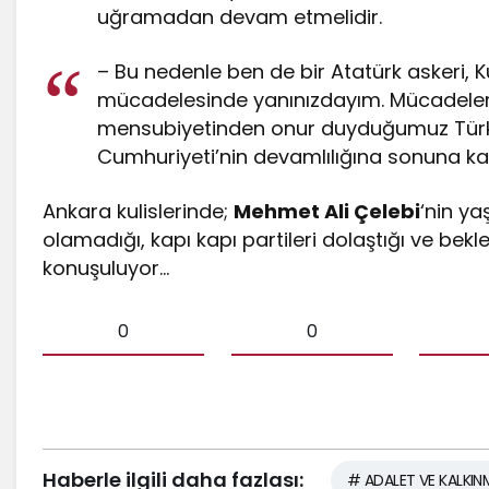
uğramadan devam etmelidir.
– Bu nedenle ben de bir Atatürk askeri, Kuv
mücadelesinde yanınızdayım. Mücadelemiz
mensubiyetinden onur duyduğumuz Türk m
Cumhuriyeti’nin devamlılığına sonuna ka
Ankara kulislerinde;
Mehmet Ali Çelebi
‘nin ya
olamadığı, kapı kapı partileri dolaştığı ve bekle
konuşuluyor…
0
0
Haberle ilgili daha fazlası:
# ADALET VE KALKINM