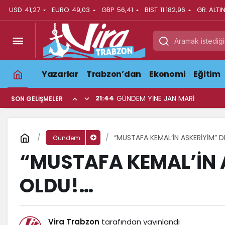
USD
41,27
EURO
49,03
GBP
56,41
BIST
11.182,96
GR. ALTI
Yazarlar
Trabzon’dan
Ekonomi
Eğitim
21:44
GÜNDEM YİNE JAN MARİ
SON GELIŞMELER
“MUSTAFA KEMAL’İN ASKERİYİM” D
Gündem
“MUSTAFA KEMAL’İN A
OLDU!…
Vira Trabzon
tarafından yayınlandı