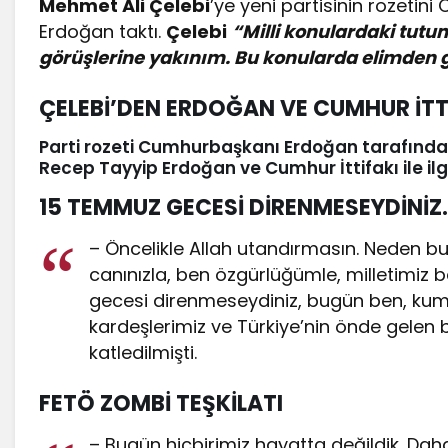
Mehmet Ali Çelebi
’ye yeni partisinin rozeti
Erdoğan taktı.
Çelebi
“Milli konulardaki tutum
görüşlerine yakınım. Bu konularda elimden
ÇELEBİ’DEN ERDOĞAN VE CUMHUR İTT
Parti rozeti Cumhurbaşkanı Erdoğan tarafından
Recep Tayyip Erdoğan ve Cumhur İttifakı ile il
15 TEMMUZ GECESİ DİRENMESEYDİNİZ
– Öncelikle Allah utandırmasın. Neden 
canınızla, ben özgürlüğümle, milletimiz b
gecesi direnmeseydiniz, bugün ben, kum
kardeşlerimiz ve Türkiye’nin önde gelen bi
katledilmişti.
FETÖ ZOMBİ TEŞKİLATI
– Bugün hiçbirimiz hayatta değildik. Daha