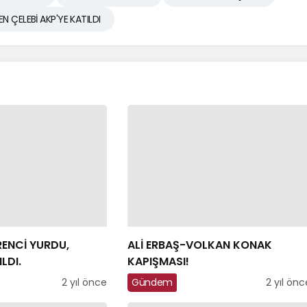
 ÇELEBİ AKP'YE KATILDI
ENCİ YURDU,
ALİ ERBAŞ-VOLKAN KONAK
LDI.
KAPIŞMASI!
2 yıl önce
Gündem
2 yıl önc