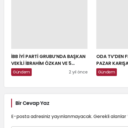
İBB İYİ PARTİ GRUBU’NDA BAŞKAN
ODA TV’DEN F
VEKİLİ İBRAHİM ÖZKAN VE 5
PAZAR KARIŞ
BELEDİYE MECLİS ÜYESİ, İSTİFA
Gündem
2 yıl önce
Gündem
ETTİ…
Bir Cevap Yaz
E-posta adresiniz yayınlanmayacak.
Gerekli alanlar