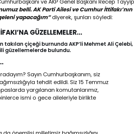
ni Cumhurbaşkanı ve AKP Genel Başkanı Recep Tayyi
umuz belli. AK Parti Ailesi ve Cumhur İttifakı’nın
 geleni yapacağım”
diyerek, şunları söyledi:
İFAKI’NA GÜZELLEMELER…
 takılan çiçeği burnunda AKP’li Mehmet Ali Çelebi,
gili güzellemelerde bulundu.
…
buradayım? Sayın Cumhurbaşkanım, siz
ağımsızlığıyla tehdit edildi. Siz 15 Temmuz
paslarda yargılanan komutanlarımız,
nlerce ismi o gece aileleriyle birlikte
 da önemlisi milletimiz bağımsızlığını