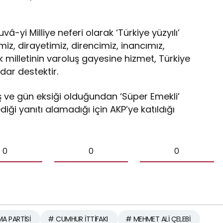
â-yi Milliye neferi olarak ‘Türkiye yüzyılı’
, dirayetimiz, direncimiz, inancımız,
illetinin varoluş gayesine hizmet, Türkiye
dar destektir.
ş ve gün eksiği olduğundan ‘Süper Emekli’
diği yanıtı alamadığı için AKP’ye katıldığı
0
0
0
A PARTİSİ
# CUMHUR İTTİFAKI
# MEHMET ALİ ÇELEBİ