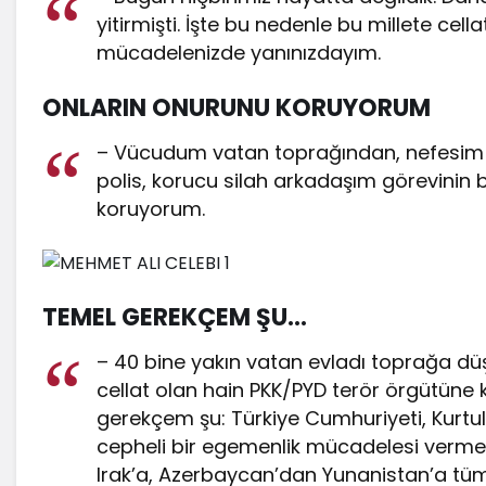
yitirmişti. İşte bu nedenle bu millete cell
mücadelenizde yanınızdayım.
ONLARIN ONURUNU KORUYORUM
– Vücudum vatan toprağından, nefesim v
polis, korucu silah arkadaşım görevinin
koruyorum.
TEMEL GEREKÇEM ŞU…
– 40 bine yakın vatan evladı toprağa dü
cellat olan hain PKK/PYD terör örgütüne
gerekçem şu: Türkiye Cumhuriyeti, Kurtu
cepheli bir egemenlik mücadelesi vermek
Irak’a, Azerbaycan’dan Yunanistan’a 