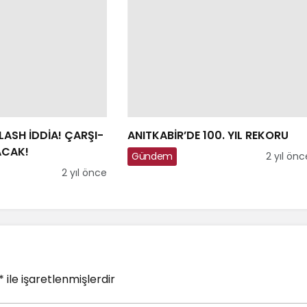
LASH İDDİA! ÇARŞI-
ANITKABİR’DE 100. YIL REKORU
ACAK!
Gündem
2 yıl önc
2 yıl önce
*
ile işaretlenmişlerdir