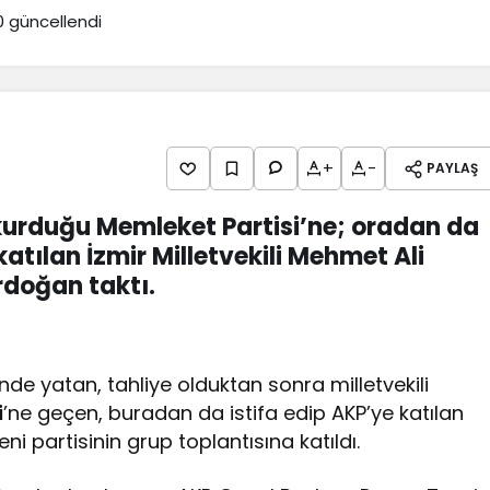
0
güncellendi
+
-
PAYLAŞ
kurduğu Memleket Partisi’ne; oradan da
katılan İzmir Milletvekili Mehmet Ali
rdoğan taktı.
e yatan, tahliye olduktan sonra milletvekili
i
’ne geçen, buradan da istifa edip AKP’ye katılan
ni partisinin grup toplantısına katıldı.