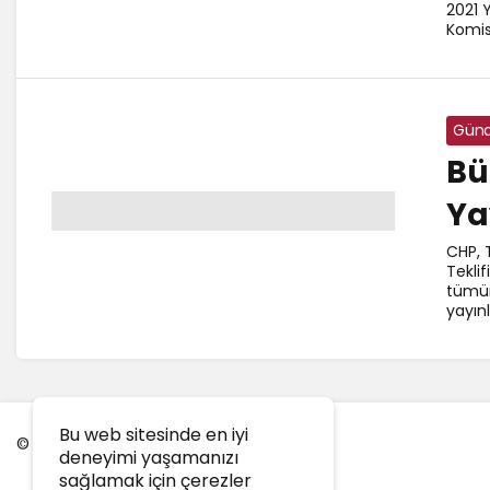
2021 
Komis
Gün
Bü
Ya
CHP, 
Tekli
tümün
yayın
Bu web sitesinde en iyi
© Telif Hakkı 2025, Tüm Hakları Saklıdır.
deneyimi yaşamanızı
sağlamak için çerezler