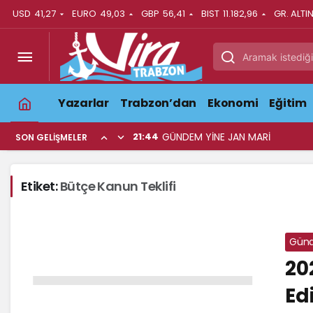
USD
41,27
EURO
49,03
GBP
56,41
BIST
11.182,96
GR. ALTI
Yazarlar
Trabzon’dan
Ekonomi
Eğitim
21:44
GÜNDEM YİNE JAN MARİ
SON GELIŞMELER
Etiket:
Bütçe Kanun Teklifi
Gün
20
Ed