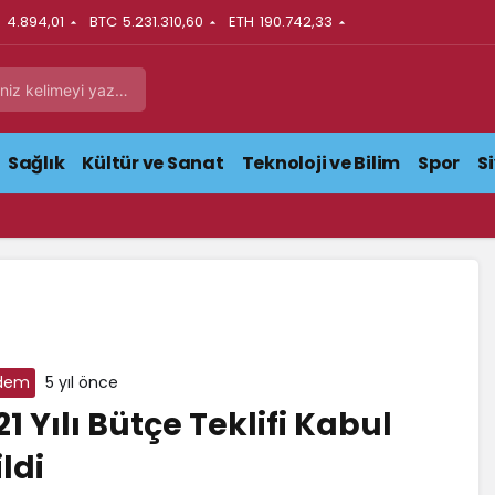
N
4.894,01
BTC
5.231.310,60
ETH
190.742,33
Sağlık
Kültür ve Sanat
Teknoloji ve Bilim
Spor
S
dem
5 yıl önce
21 Yılı Bütçe Teklifi Kabul
ildi