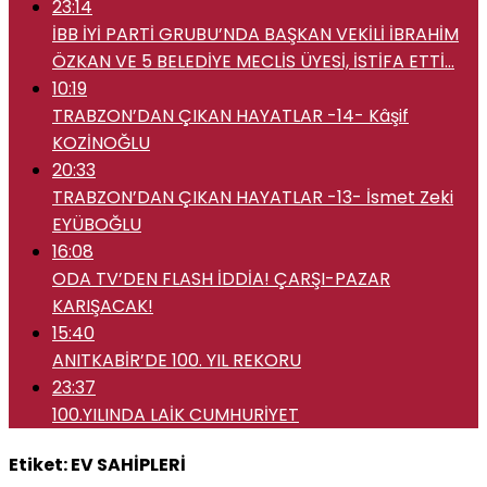
23:14
İBB İYİ PARTİ GRUBU’NDA BAŞKAN VEKİLİ İBRAHİM
ÖZKAN VE 5 BELEDİYE MECLİS ÜYESİ, İSTİFA ETTİ…
10:19
TRABZON’DAN ÇIKAN HAYATLAR -14- Kâşif
KOZİNOĞLU
20:33
TRABZON’DAN ÇIKAN HAYATLAR -13- İsmet Zeki
EYÜBOĞLU
16:08
ODA TV’DEN FLASH İDDİA! ÇARŞI-PAZAR
KARIŞACAK!
15:40
ANITKABİR’DE 100. YIL REKORU
23:37
100.YILINDA LAİK CUMHURİYET
Etiket:
EV SAHİPLERİ