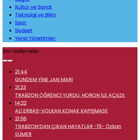
Kültür ve Sanat
Teknoloji ve Bilim
Spor
Siyaset
Yerel Yönetimler
Son Gelişmeler
21:44
GÜNDEM YİNE JAN MARİ
21:23
TRABZON ÖĞRENCİ YURDU, HORON İLE AÇILDI.
14:22
ALİ ERBAŞ-VOLKAN KONAK KAPIŞMASI!
21:56
TRABZON’DAN ÇIKAN HAYATLAR -15- Özkan
SÜMER