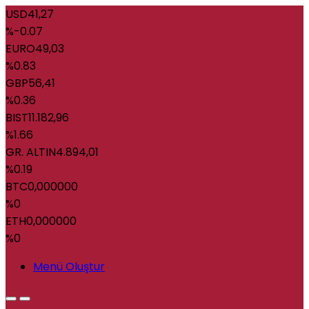
USD
41,27
%-0.07
EURO
49,03
%0.83
GBP
56,41
%0.36
BIST
11.182,96
%1.66
GR. ALTIN
4.894,01
%0.19
BTC
0,000000
%0
ETH
0,000000
%0
Menü Oluştur