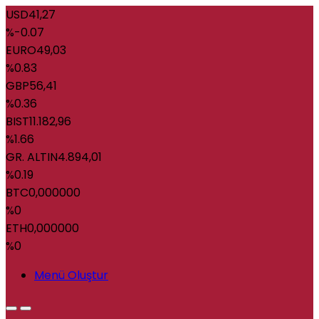
USD
41,27
%-0.07
EURO
49,03
%0.83
GBP
56,41
%0.36
BIST
11.182,96
%1.66
GR. ALTIN
4.894,01
%0.19
BTC
0,000000
%0
ETH
0,000000
%0
Menü Oluştur