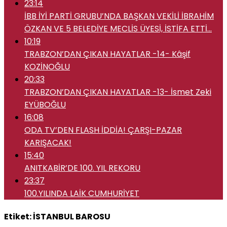
23:14
İBB İYİ PARTİ GRUBU’NDA BAŞKAN VEKİLİ İBRAHİM
ÖZKAN VE 5 BELEDİYE MECLİS ÜYESİ, İSTİFA ETTİ…
10:19
TRABZON’DAN ÇIKAN HAYATLAR -14- Kâşif
KOZİNOĞLU
20:33
TRABZON’DAN ÇIKAN HAYATLAR -13- İsmet Zeki
EYÜBOĞLU
16:08
ODA TV’DEN FLASH İDDİA! ÇARŞI-PAZAR
KARIŞACAK!
15:40
ANITKABİR’DE 100. YIL REKORU
23:37
100.YILINDA LAİK CUMHURİYET
Etiket:
İSTANBUL BAROSU