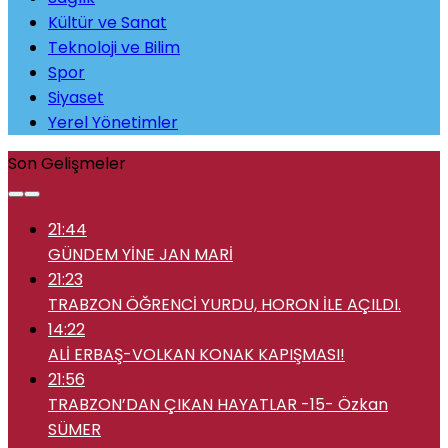
Kültür ve Sanat
Teknoloji ve Bilim
Spor
Siyaset
Yerel Yönetimler
Son Gelişmeler
21:44
GÜNDEM YİNE JAN MARİ
21:23
TRABZON ÖĞRENCİ YURDU, HORON İLE AÇILDI.
14:22
ALİ ERBAŞ-VOLKAN KONAK KAPIŞMASI!
21:56
TRABZON’DAN ÇIKAN HAYATLAR -15- Özkan
SÜMER