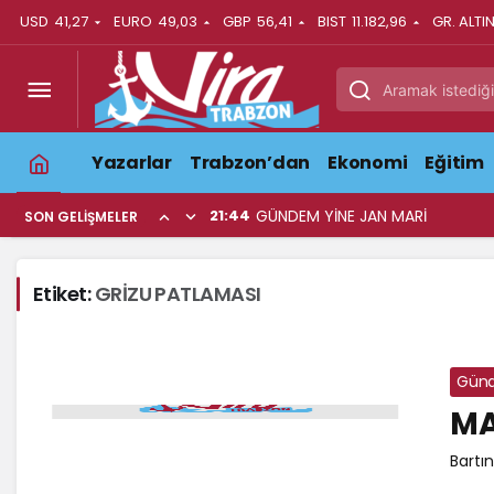
USD
41,27
EURO
49,03
GBP
56,41
BIST
11.182,96
GR. ALTI
Yazarlar
Trabzon’dan
Ekonomi
Eğitim
21:44
GÜNDEM YİNE JAN MARİ
SON GELIŞMELER
Etiket:
GRİZU PATLAMASI
Gün
MA
Bartı