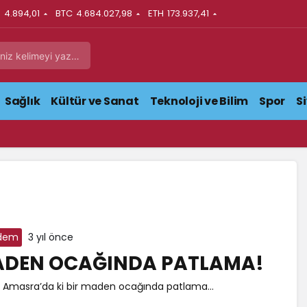
N
4.894,01
BTC
4.684.027,98
ETH
173.937,41
Sağlık
Kültür ve Sanat
Teknoloji ve Bilim
Spor
S
dem
3 yıl önce
DEN OCAĞINDA PATLAMA!
n Amasra’da ki bir maden ocağında patlama...