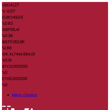
USD
41,27
%-0.07
EURO
49,03
%0.83
GBP
56,41
%0.36
BIST
11.182,96
%1.66
GR. ALTIN
4.894,01
%0.19
BTC
0,000000
%0
ETH
0,000000
%0
Menü Oluştur