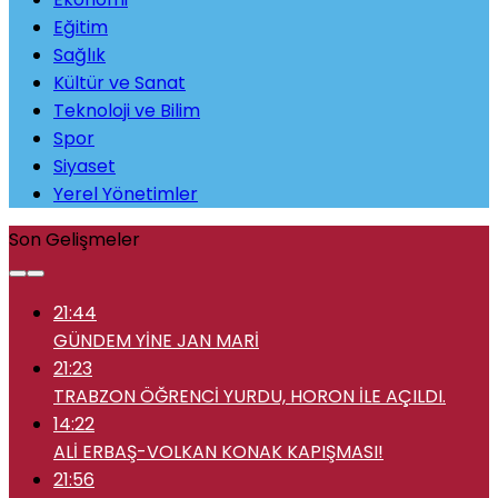
Eğitim
Sağlık
Kültür ve Sanat
Teknoloji ve Bilim
Spor
Siyaset
Yerel Yönetimler
Son Gelişmeler
21:44
GÜNDEM YİNE JAN MARİ
21:23
TRABZON ÖĞRENCİ YURDU, HORON İLE AÇILDI.
14:22
ALİ ERBAŞ-VOLKAN KONAK KAPIŞMASI!
21:56