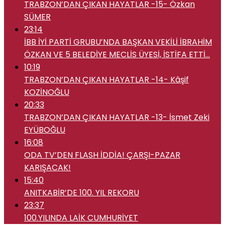
TRABZON’DAN ÇIKAN HAYATLAR -15- Özkan
SÜMER
23:14
İBB İYİ PARTİ GRUBU’NDA BAŞKAN VEKİLİ İBRAHİM
ÖZKAN VE 5 BELEDİYE MECLİS ÜYESİ, İSTİFA ETTİ…
10:19
TRABZON’DAN ÇIKAN HAYATLAR -14- Kâşif
KOZİNOĞLU
20:33
TRABZON’DAN ÇIKAN HAYATLAR -13- İsmet Zeki
EYÜBOĞLU
16:08
ODA TV’DEN FLASH İDDİA! ÇARŞI-PAZAR
KARIŞACAK!
15:40
ANITKABİR’DE 100. YIL REKORU
23:37
100.YILINDA LAİK CUMHURİYET