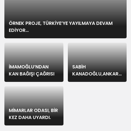
ÖRNEK PROJE, TÜRKİYE’YE YAYILMAYA DEVAM
EDİYOR…
İMAMOĞLU’NDAN
SABİH
KAN BAĞIŞI ÇAĞRISI
KANADOĞLU,ANKARA’DA
UĞURLANDI.
MİMARLAR ODASI, BİR
KEZ DAHA UYARDI.