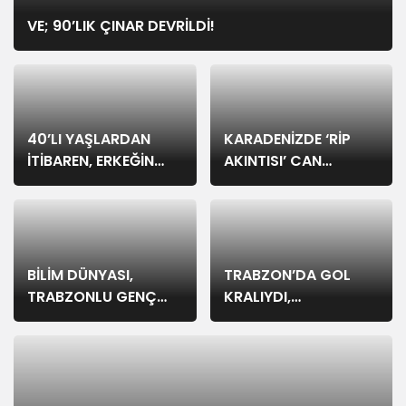
VE; 90’LIK ÇINAR DEVRİLDİ!
40’LI YAŞLARDAN
KARADENİZDE ‘RİP
İTİBAREN, ERKEĞİN
AKINTISI’ CAN
BEYİN SAĞLIĞI…
ALIYOR…
BİLİM DÜNYASI,
TRABZON’DA GOL
TRABZONLU GENÇ
KRALIYDI,
FİZİKÇİYİ
AVRUPA’NIN KALP
KONUŞUYOR…
KRALI OLDU.